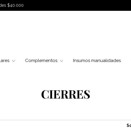
sdes $40.000
lares
Complementos
Insumos manualidades
CIERRES
So