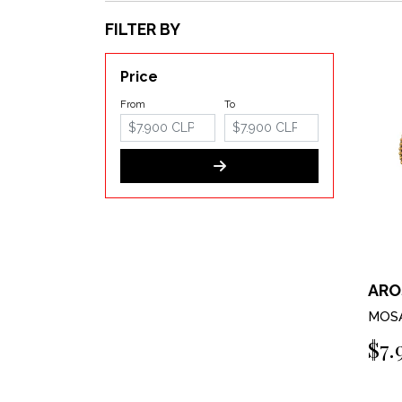
FILTER BY
Price
From
To
ARO
MOSA
$7.