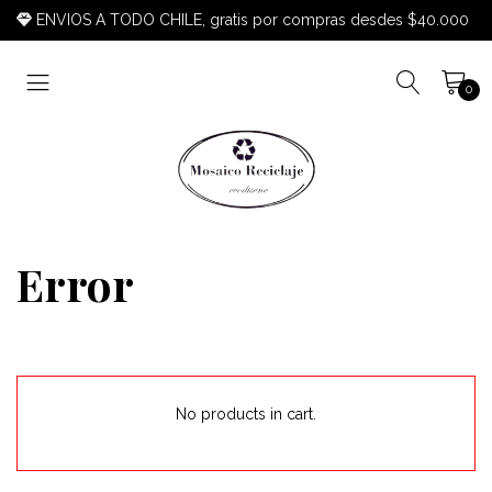
ENVIOS A TODO CHILE, gratis por compras desdes $40.000
0
Error
No products in cart.