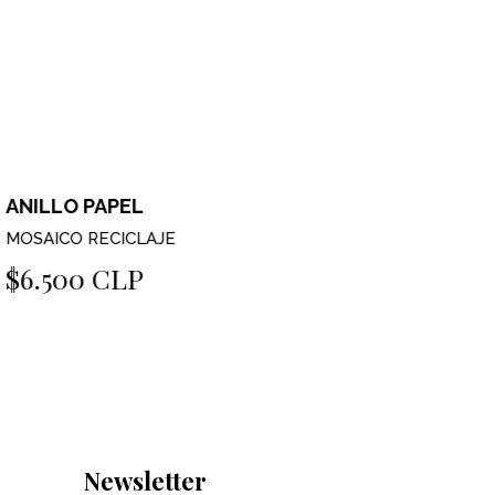
NILLO PAPEL
ANILLO 
OSAICO RECICLAJE
MOSAICO R
$6.500 CLP
$4.500
Newsletter