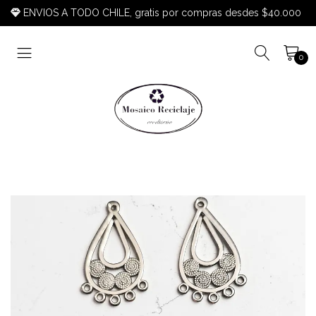
ENVIOS A TODO CHILE, gratis por compras desdes $40.000
0