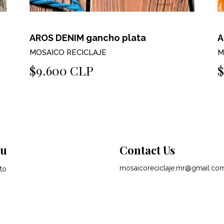
AROS DENIM gancho plata
A
MOSAICO RECICLAJE
M
$9.600 CLP
u
Contact Us
mosaicoreciclaje.mr@gmail.co
to