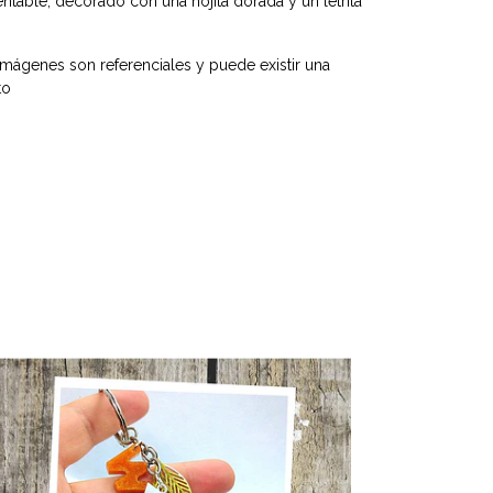
entable, decorado con una hojita dorada y un letrita
imágenes son referenciales y puede existir una
to