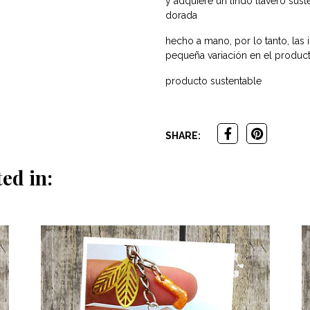
y adquiere un lindo llavero sust
dorada
hecho a mano, por lo tanto, las 
pequeña variación en el produc
producto sustentable
SHARE:
ed in: