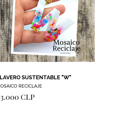
LAVERO SUSTENTABLE "W"
LLAVERO
OSAICO RECICLAJE
MOSAICO R
$3.000 CLP
$3.000