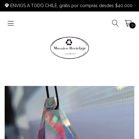
ENVIOS A TODO CHILE, gratis por compras desdes $40.000
0