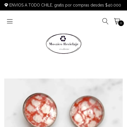
ENVIOS A TODO CHILE, gratis por compras desdes $40.000
0