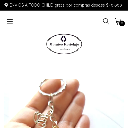
ENVIOS A TODO CHILE, gratis por compras desdes $40.000
0