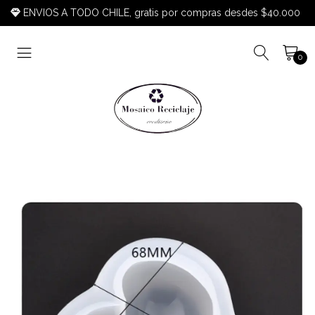
ENVIOS A TODO CHILE, gratis por compras desdes $40.000
0