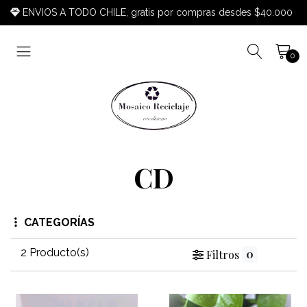
ENVIOS A TODO CHILE, gratis por compras desdes $40.000
0
CD
CATEGORÍAS
2 Producto(s)
0
Filtros