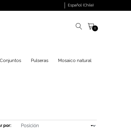
Español (Chile)
0
Conjuntos
Pulseras
Mosaico natural
r por: