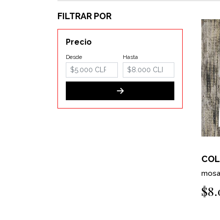
FILTRAR POR
Precio
Desde
Hasta
COL
mosai
$8