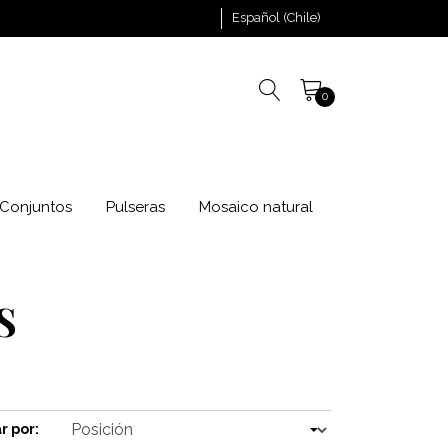
Español (Chile)
0
Conjuntos
Pulseras
Mosaico natural
S
r por: