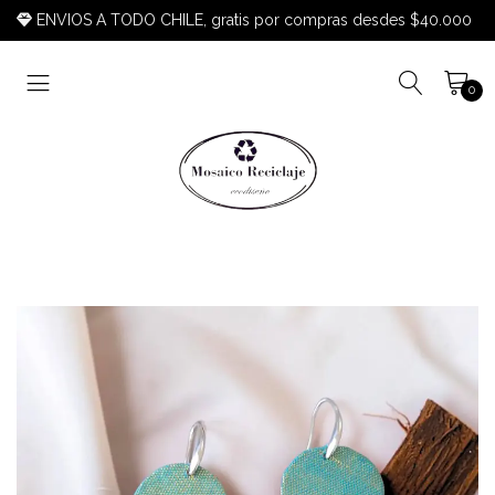
ENVIOS A TODO CHILE, gratis por compras desdes $40.000
0