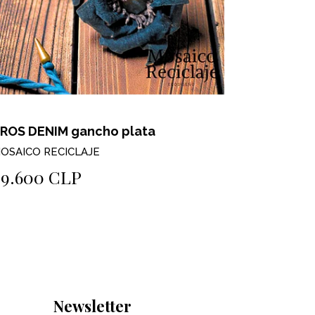
ROS DENIM gancho plata
AROS TE
OSAICO RECICLAJE
MOSAICO R
$9.600 CLP
$8.900
Newsletter