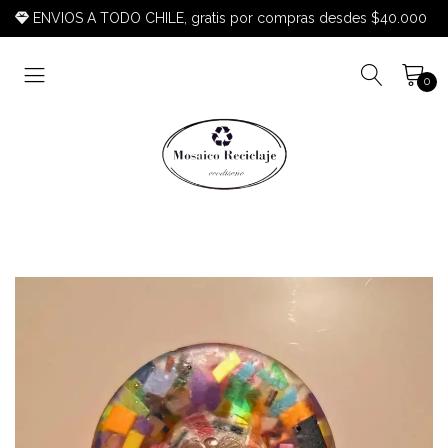
ENVIOS A TODO CHILE, gratis por compras desdes $40.000
0