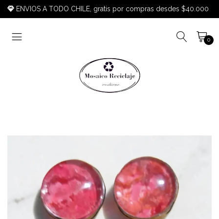
ENVIOS A TODO CHILE, gratis por compras desdes $40.000
0